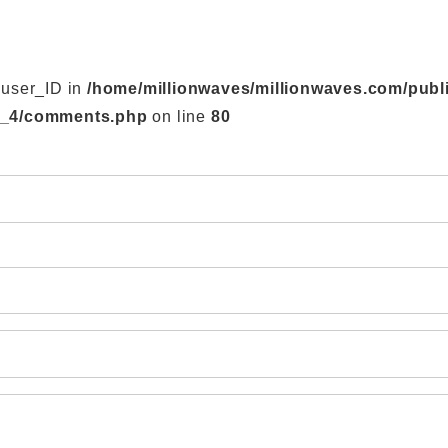
$user_ID in
/home/millionwaves/millionwaves.com/publ
s_4/comments.php
on line
80