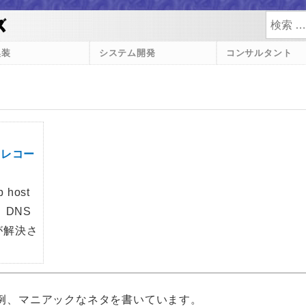
検索
換装
システム開発
コンサルタント
Sレコー
 host
と、DNS
が解決さ
例、マニアックなネタを書いています。